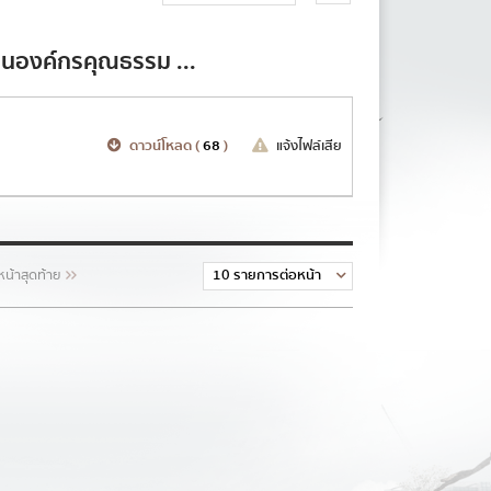
ันการทุจริต
็นองค์กรคุณธรรม ...
ดตามการดำเนินการ
จำปี รอบ 6 เดือน
ดาวน์โหลด (
68
)
แจ้งไฟล์เสีย
การป้องกันการทุจริต
ณธรรมและความโปร่งใส
หน้าสุดท้าย
าตรการส่งเสริม
ร่งใสภายในหน่วยงาน