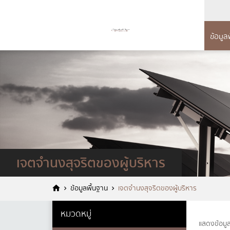
ข้อมูล
การบริหาร
การดำ
ข้อ
ทรัพยากรบ
แผนดำเน
โครง
นโยบายการบริห
รายงานก
ข้อมู
แบบ
ประจำปี 
การดำเนินการต
อำนา
ทรัพยากรบุคคล
รายงานผ
แผนย
หลักเกณฑ์การบ
คู่มือหร
เจตจำนงสุจริตของผู้บริหาร
บุคคล
เจตจ
แผนการใ
รายงานผลการบร
การม
ชื่อ
*
ข้อมูลพื้นฐาน
เจตจำนงสุจริตของผู้บริหาร
บุคคลประจำปี
แผนกา
ข้อม
หมวดหมู่
รายงา
กฎหมา
แสดงข้อมู
ประมา