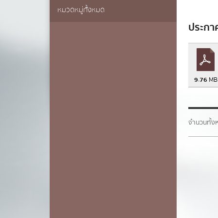
นามสกุล
*
หมวดหมู่ทั้งหมด
การเ
ประกาศ
เบอร์โทรศ
9.76
MB
อีเมล
*
จำนวนทั้
ข้อความ
*