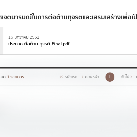
ทุจริต
สริมสร้างวัฒนธรรมองค์กร
แผนปฏิบัติการป้องก
เจตนารมณ์ในการต่อต้านทุจริตและเสริมเสร้างเพื่อเป
รายงานการกำกับติ
ัพท์
*
ป้องกันการทุจริตประ
16 มกราคม 2562
ประกาศ-ต่อต้าน-ทุจริต-Final.pdf
รายงานผลการดำเนิน
ประจำปี
มาตรการส่งเสริมคุ
ภายในหน่วยงาน
งหมด
1 รายการ
1
หน้าแรก
ก่อนหน้า
ถัดไป
การดำเนินการตามม
คุณธรรมและความโป